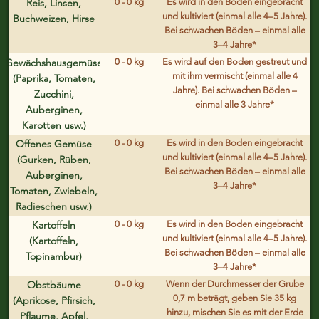
Reis, Linsen,
0 - 0 kg
Es wird in den Boden eingebracht
und kultiviert (einmal alle 4–5 Jahre).
Buchweizen, Hirse
Bei schwachen Böden – einmal alle
3–4 Jahre*
Gewächshausgemüse
0 - 0 kg
Es wird auf den Boden gestreut und
mit ihm vermischt (einmal alle 4
(Paprika, Tomaten,
Jahre). Bei schwachen Böden –
Zucchini,
einmal alle 3 Jahre*
Auberginen,
Karotten usw.)
Offenes Gemüse
0 - 0 kg
Es wird in den Boden eingebracht
und kultiviert (einmal alle 4–5 Jahre).
(Gurken, Rüben,
Bei schwachen Böden – einmal alle
Auberginen,
3–4 Jahre*
Tomaten, Zwiebeln,
Radieschen usw.)
Kartoffeln
0 - 0 kg
Es wird in den Boden eingebracht
und kultiviert (einmal alle 4–5 Jahre).
(Kartoffeln,
Bei schwachen Böden – einmal alle
Topinambur)
3–4 Jahre*
Obstbäume
0 - 0 kg
Wenn der Durchmesser der Grube
0,7 m beträgt, geben Sie 35 kg
(Aprikose, Pfirsich,
hinzu, mischen Sie es mit der Erde
Pflaume, Apfel,