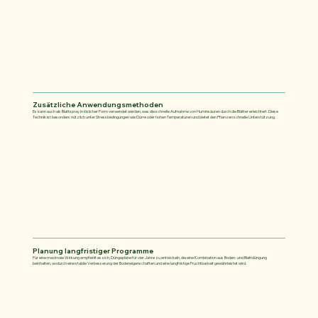
Zusätzliche Anwendungsmethoden
Es kann auch als Blattspray in löslicher Form verwendet werden, was die schnelle Aufnahme von Huminsäuren durch die Blätter erleichtert. Diese
Technik ist besonders nützlich unter Stressbedingungen wie Dürre oder hohen Temperaturen und bietet den Pflanzen schnelle Unterstützung.
Planung langfristiger Programme
Für eine maximale Wirkung empfiehlt es sich, Düngepläne für vier Jahre zu entwickeln, die eine Kombination aus Boden- und Blattdüngung
beinhalten, wodurch eine stabile Verbesserung der Bodeneigenschaften und eine langfristige Fruchtbarkeit gewährleistet wird.