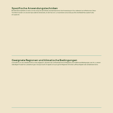
Spezifische Anwendungstechniken
Bei Getreide empfiehlt sich eine Vormischung mit dem Boden, bei Obstbäumen ist die Anwendung im Wurzelbereich am effektivsten. Diese
Techniken wurden von unseren Spezialisten entwickelt, um den Nutzen zu maximieren und an die spezifischen Bedürfnisse jeder Kultur
anzupassen.
Geeignete Regionen und klimatische Bedingungen
Leonardit ist an verschiedene Klimazonen angepasst, darunter das kontinentale Klima in Bulgarien und mediterrane Bedingungen, was ihn zu einem
vielseitigen Produkt für Landwirte in ganz Europa macht. Er eignet sich auch gut für Regionen mit hoher Luftfeuchtigkeit oder anhaltender Dürre.