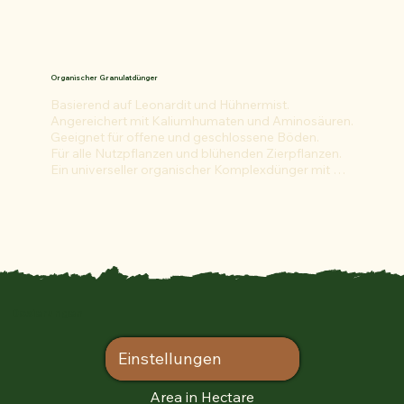
Organischer Granulatdünger
Basierend auf Leonardit und Hühnermist.

Angereichert mit Kaliumhumaten und Aminosäuren.

Geeignet für offene und geschlossene Böden.

Für alle Nutzpflanzen und blühenden Zierpflanzen.

Ein universeller organischer Komplexdünger mit 
einem umfassenden Spektrum an organischen 
Nährstoffen:

Aminosäuren, Huminstoffe, Makro- und 
Mikroelemente.

Inhalt:

Stickstoff – 3–5 %, Phosphor – 3–5 %, Kalium – 3–5 %
Dosierungen
Einstellungen
Area in Hectare