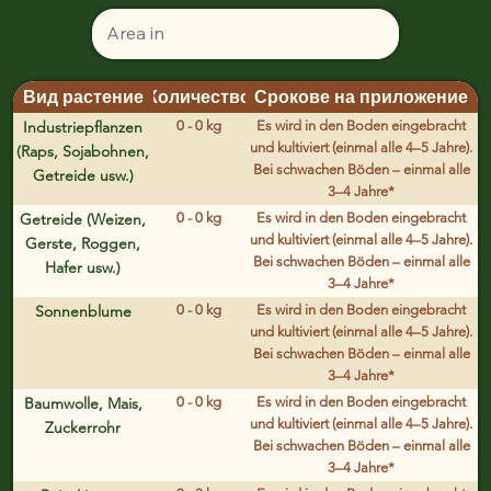
Вид растение
Количество
Срокове на приложение
Industriepflanzen
0 - 0 kg
Es wird in den Boden eingebracht
und kultiviert (einmal alle 4–5 Jahre).
(Raps, Sojabohnen,
Bei schwachen Böden – einmal alle
Getreide usw.)
3–4 Jahre*
Getreide (Weizen,
0 - 0 kg
Es wird in den Boden eingebracht
und kultiviert (einmal alle 4–5 Jahre).
Gerste, Roggen,
Bei schwachen Böden – einmal alle
Hafer usw.)
3–4 Jahre*
Sonnenblume
0 - 0 kg
Es wird in den Boden eingebracht
und kultiviert (einmal alle 4–5 Jahre).
Bei schwachen Böden – einmal alle
3–4 Jahre*
Baumwolle, Mais,
0 - 0 kg
Es wird in den Boden eingebracht
und kultiviert (einmal alle 4–5 Jahre).
Zuckerrohr
Bei schwachen Böden – einmal alle
3–4 Jahre*