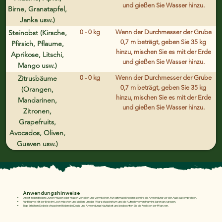
und gießen Sie Wasser hinzu.
Birne, Granatapfel,
Janka usw.)
Steinobst (Kirsche,
0 - 0 kg
Wenn der Durchmesser der Grube
0,7 m beträgt, geben Sie 35 kg
Pfirsich, Pflaume,
hinzu, mischen Sie es mit der Erde
Aprikose, Litschi,
und gießen Sie Wasser hinzu.
Mango usw.)
Zitrusbäume
0 - 0 kg
Wenn der Durchmesser der Grube
0,7 m beträgt, geben Sie 35 kg
(Orangen,
hinzu, mischen Sie es mit der Erde
Mandarinen,
und gießen Sie Wasser hinzu.
Zitronen,
Grapefruits,
Avocados, Oliven,
Guaven usw.)
Anwendungshinweise
Direkt in den Boden: Durch Pflügen oder Fräsen verteilen und vermischen. Für optimale Ergebnisse wird die Anwendung vor der Aussaat empfohlen.
Für Bäume: Mit der Erde im Loch mischen und gießen, um das Wurzelwachstum und die Aufnahme von Huminsäuren anzuregen.
Tipp: Erhöhen Sie bei schwachen Böden die Dosis und Anwendungshäufigkeit und beobachten Sie die Reaktion der Pflanzen.