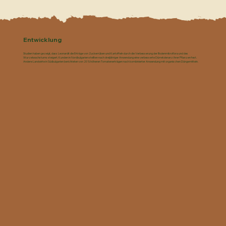
Entwicklung
Studien haben gezeigt, dass Leonardit die Erträge von Zuckerrüben und Kartoffeln durch die Verbesserung der Bodenmikroflora und des
Wurzelwachstums steigert. Kunden in Nordbulgarien stellten nach dreijähriger Anwendung eine verbesserte Dürretoleranz ihrer Pflanzen fest.
Andere Landwirte in Südbulgarien berichteten von 20 % höheren Tomatenerträgen nach kombinierter Anwendung mit organischen Düngemitteln.