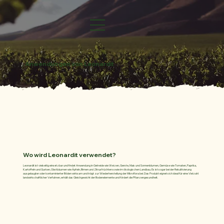
Anwendungen von Leonardit
Wo wird Leonardit verwendet?
Leonardit ist vielseitig einsetzbar und findet Anwendung in Getreide wie Weizen, Gerste, Mais und Sonnenblumen, Gemüse wie Tomaten, Paprika,
Kartoffeln und Gurken, Obstbäumen wie Äpfeln, Birnen und Zitrusfrüchten sowie im ökologischen Landbau. Es ist sogar bei der Rekultivierung
ausgelaugter oder kontaminierter Böden wirksam und trägt zur Wiederherstellung der Mikroflora bei. Das Produkt eignet sich ideal für eine Vielzahl
landwirtschaftlicher Verfahren, erhält das Gleichgewicht der Bodenelemente und fördert die Pflanzengesundheit.